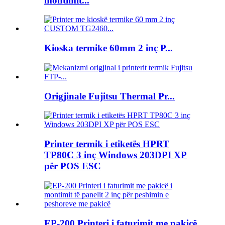
montimit...
Kioska termike 60mm 2 inç P...
Origjinale Fujitsu Thermal Pr...
Printer termik i etiketës HPRT
TP80C 3 inç Windows 203DPI XP
për POS ESC
EP-200 Printeri i faturimit me pakicë