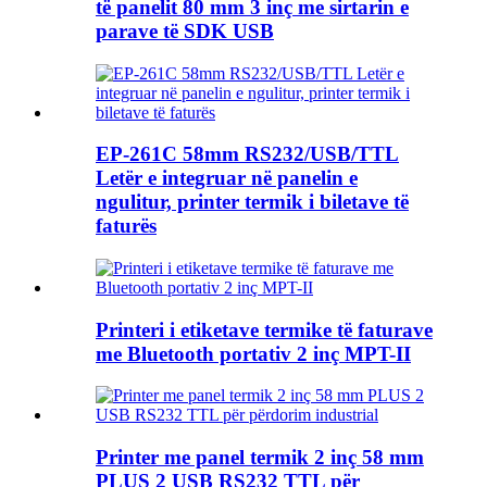
të panelit 80 mm 3 inç me sirtarin e
parave të SDK USB
EP-261C 58mm RS232/USB/TTL
Letër e integruar në panelin e
ngulitur, printer termik i biletave të
faturës
Printeri i etiketave termike të faturave
me Bluetooth portativ 2 inç MPT-II
Printer me panel termik 2 inç 58 mm
PLUS 2 USB RS232 TTL për