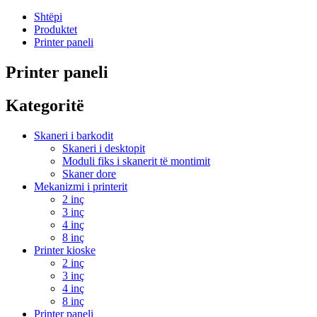
Shtëpi
Produktet
Printer paneli
Printer paneli
Kategoritë
Skaneri i barkodit
Skaneri i desktopit
Moduli fiks i skanerit të montimit
Skaner dore
Mekanizmi i printerit
2 inç
3 inç
4 inç
8 inç
Printer kioske
2 inç
3 inç
4 inç
8 inç
Printer paneli