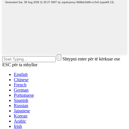
Shtypni enter për të kërkuar ose
ESC për ta mbyllur
English
Chinese
French
German
Portuguese
Spanish
Russian
Japanese
Korean
Arabic
Irish