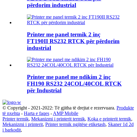
përdorim industrial
Printer me panel termik 2 inç
FT190II RS232 RTCK për përdorim
industrial
Printer me panel me ndikim 2 inç
FH190 RS232 24COL/40COL RTCK
për Industrial
© Copyright - 2021-2022: Të gjitha të drejtat e rezervuara.
Produkte
të nxehta
-
Harta e faqes
-
AMP Mobile
Printer termik
,
Mekanizmi i printerit termik
,
Koka e printerit termik
,
Mekanizmi i printerit
,
Printer termik ngjitëse etiketash
,
Skaner 1d 2d
i barkodit
,