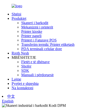
Shtëpi
Produktet
Skaneri i barkodit
Mekanizmi i printerit
Printer kioske
Printer paneli
Printeri i Faturave POS
Transferim termik/ Printer etiketash
PDA terminali celular dore
Rreth Nesh
MBËSHTETJE
Fletët e të dhënave
Shofer
SDK
Manuali i përdoruesit
Lajme
Pyetjet e shpeshta
Na kontaktoni
中文
English