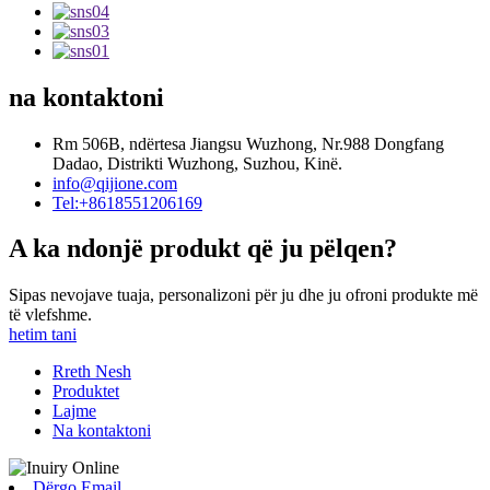
na kontaktoni
Rm 506B, ndërtesa Jiangsu Wuzhong, Nr.988 Dongfang
Dadao, Distrikti Wuzhong, Suzhou, Kinë.
info@qijione.com
Tel:+8618551206169
A ka ndonjë produkt që ju pëlqen?
Sipas nevojave tuaja, personalizoni për ju dhe ju ofroni produkte më
të vlefshme.
hetim tani
Rreth Nesh
Produktet
Lajme
Na kontaktoni
Dërgo Email